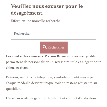
Découvrez notre sélection de
médailles pour animaux
, pensées
Veuillez nous excuser pour le
pour accompagner vos compagnons du quotidien avec style et
sécurité.
désagrément.
Nos médailles en
acier inoxydable
allient résistance, durabilité
Effectuez une nouvelle recherche
et élégance, pour convenir aussi bien aux chiens qu’aux chats.
Chaque médaille peut être personnalisée selon vos envies grâce à
la gravure.
Rechercher
Faites inscrire :
Les
médailles animaux Maison Rosie
en acier inoxydable
le prénom de votre animal
permettent de personnaliser un accessoire utile et élégant pour
un numéro de téléphone
chiens et chats.
une date importante
Prénom, numéro de téléphone, symbole ou petit message :
chaque médaille devient unique tout en restant résistante au
un petit symbole
quotidien.
Certaines médailles permettent également d’ajouter une touche
L’acier inoxydable garantit durabilité et confort d’utilisation.
plus personnelle avec un motif ou une forme originale.