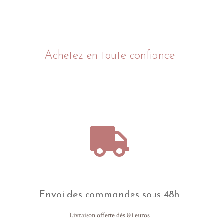
Rondes, os, cœur ou formes plus sobres, elles s’adaptent à tous
les styles et peuvent devenir un véritable petit bijou du quotidien.
Pratiques et esthétiques, elles permettent d’identifier votre
compagnon tout en lui offrant un accessoire durable et
personnalisé.
Achetez en toute confiance
Une médaille utile, résistante et pensée comme un joli détail
pour votre animal.
Envoi des commandes sous 48h
Livraison offerte dès 80 euros