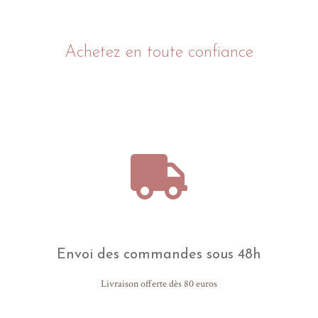
motifs graphiques
gravures symboliques ou personnelles
Achetez en toute confiance
fêtes et anniversaires
Chaque gravure peut évoquer une émotion, une personnalité, un
souvenir ou une intention discrète.
Cette catégorie permet de créer un bijou unique, plus subtil,
parfois lisible seulement par celui qui le porte ou par ceux qui en
connaissent la signification.
Des bijoux à graver autrement, entre symboles, messages et
détails chargés de sens.
Envoi des commandes sous 48h
Livraison offerte dès 80 euros