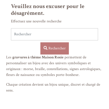
Veuillez nous excuser pour le
désagrément.
Découvrez notre univers
gravures à thème
, une collection où la
personnalisation prend des formes multiples, poétiques et
Effectuez une nouvelle recherche
symboliques.
Au-delà des prénoms ou des dates, cette catégorie rassemble des
gravures inspirées de différents univers : messages codés,
symboles, signes personnels et motifs porteurs de sens.
Rechercher
Vous y trouverez des créations autour de :
Les
gravures à thème Maison Rosie
permettent de
messages secrets en morse ou braille
personnaliser un bijou avec des univers symboliques et
originaux : morse, braille, constellations, signes astrologiques,
constellations
fleurs de naissance ou symboles porte-bonheur.
signes du zodiaque
Chaque création devient un bijou unique, discret et chargé de
sens.
fleurs de naissance
symboles porte-bonheur