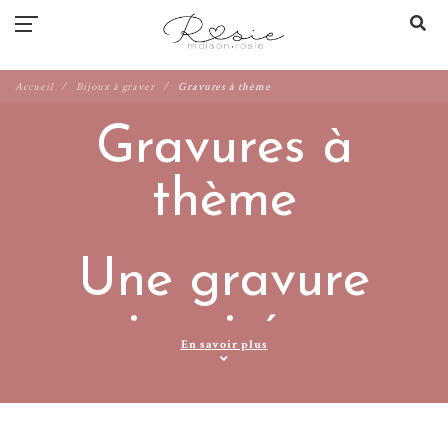
Accueil
Bijoux à graver
Gravures à thème
Gravures à
thème
Une gravure
inspirée,
En savoir plus
personnelle et
pleine de sens