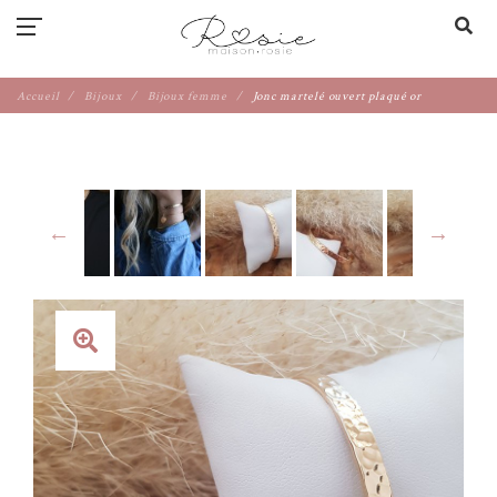
Accueil
Bijoux
Bijoux femme
Jonc martelé ouvert plaqué or