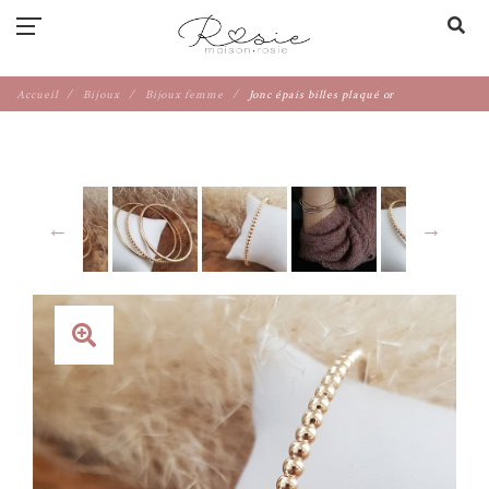
Accueil
Bijoux
Bijoux femme
Jonc épais billes plaqué or