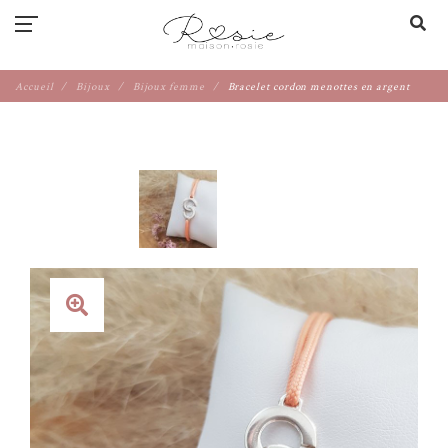
Accueil
Bijoux
Bijoux femme
Bracelet cordon menottes en argent