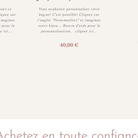
iser ce
Vous souhaitez personnaliser cette
iquez sur
bague? C'est possible! Cliquez sur
 imaginez
l'onglet "Personnaliser" et imaginez
e pour la
votre bijou... Besoin d'aide pour la
Personnaliser
 ici...
personnalisation, cliquez ici...
40,00 €
Achetez en toute confianc