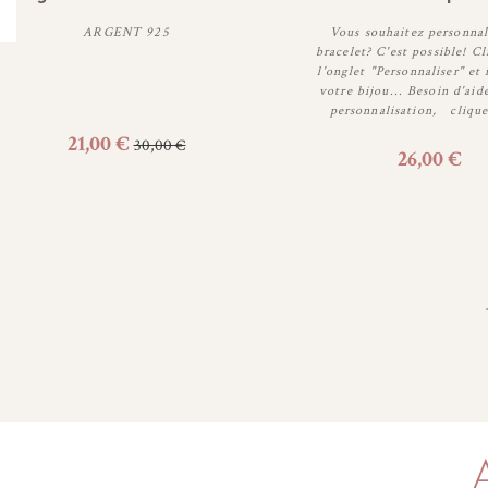
ARGENT 925
Vous souhaitez personnal
bracelet? C'est possible! Cl
l'onglet "Personnaliser" et
votre bijou... Besoin d'aid
Personnaliser
Personnaliser
personnalisation, cliquez
21,00 €
30,00 €
26,00 €