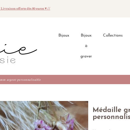
♥ Livraison offerte dès 80 euros ♥ //
Bijoux
Bijoux
Collections
à
graver
 mm argent personnalisable
Médaille g
personnali