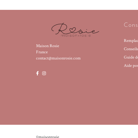
Conse
Remplac
Maison Rosie
Conseils
France
Guide de
contact@maisonrosie.com
Aide pou
©maisonrosie