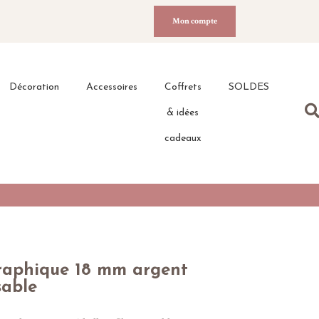
Mon compte
Décoration
Accessoires
Coffrets
SOLDES
& idées
cadeaux
raphique 18 mm argent
sable