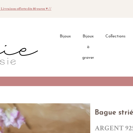
♥ Livraison offerte dès 80 euros ♥ //
Bijoux
Bijoux
Collections
à
graver
Bague stri
ARGENT 92