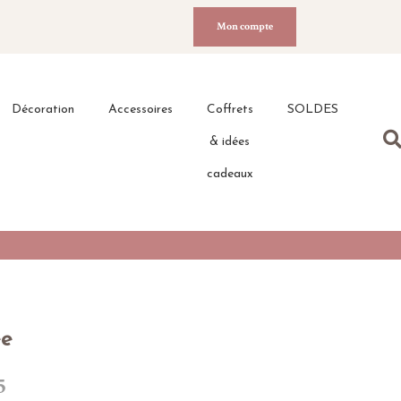
Mon compte
Décoration
Accessoires
Coffrets
SOLDES
& idées
cadeaux
ée
5