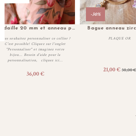
-30%
Plus de détails
Plus de détails
Médaille 20 mm et anneau plaqué or personnalisable
Bague anneau zir
Vous souhaitez personnaliser ce collier ?
PLAQUE OR
C'est possible! Cliquez sur l'onglet
"Personnaliser" et imaginez votre
bijou... Besoin d'aide pour la
Personnaliser
Personnaliser
personnalisation, cliquez ici...
21,00 €
30,00 
36,00 €