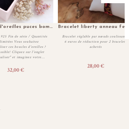
Plus de détails
Plus de détails
Boucles d'oreilles puces bombées en argent personnalisables
Bracelet liberty anneau ferm
25 Fin de série / Quantités
Bracelet réglable par nœuds coulissants
 limitées Vous souhaitez
6 euros de réduction pour 2 bracelets
iser ces boucles d'oreilles ?
achetés
ssible! Cliquez sur l'onglet
Personnaliser
Personnaliser
aliser" et imaginez votre...
28,00 €
32,00 €