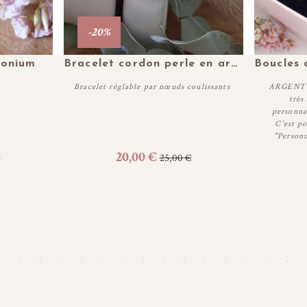
-20%
Plus de détails
conium
Bracelet cordon perle en argent
Bracelet réglable par nœuds coulissants
ARGENT 9
très
personnal
C'est po
Personnaliser
"Personn
20,00 €
€
25,00 €