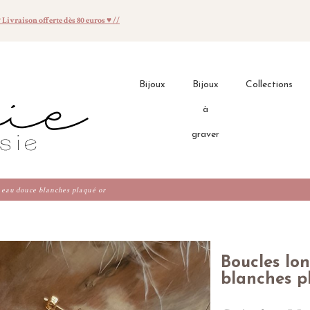
♥ Livraison offerte dès 80 euros ♥ //
Bijoux
Bijoux
Collections
à
graver
 eau douce blanches plaqué or
Boucles lo
blanches p