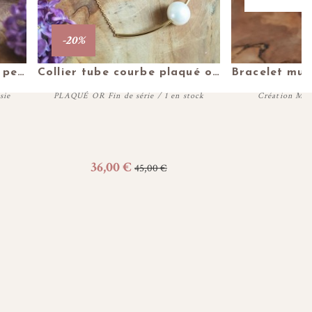
-20%
Plus de détails
Plus 
Collier plaqué or et multi perles eau douce blanches
Collier tube courbe plaqué or et perle eau douce
sie
PLAQUÉ OR Fin de série / 1 en stock
Création Mais
Acheter
A
36,00 €
3
45,00 €