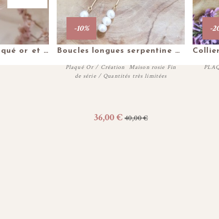
-10%
-2
ils
Plus de détails
Petites créoles plaqué or et perle eau douce
Boucles longues serpentine perles eau douce blanches plaqué or
Plaqué Or / Création Maison rosie Fin
PLAQ
de série / Quantités très limitées
Acheter
36,00 €
40,00 €