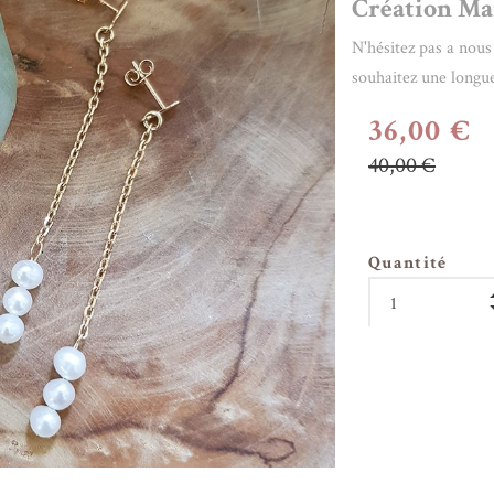
Création
Mai
N'hésitez pas a nous
souhaitez une longu
36,00 €
40,00 €
Quantité