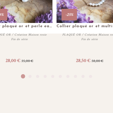
0%
-25%
Plus de détails
Plus de détails
Collier plaqué or et perle eau douce
UÉ OR / Création Maison rosie
PLAQUÉ OR / Création Maison ro
Fin de série
Fin de série
Personnaliser
Personnaliser
28,00 €
28,50 €
35,00 €
38,00 €