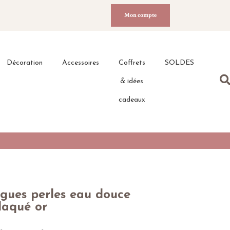
Mon compte
Décoration
Accessoires
Coffrets
SOLDES
& idées
cadeaux
ngues perles eau douce
laqué or